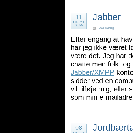
Jabber
11
MAJ '11
08:55
Personlig
Efter engang at hav
har jeg ikke været l
være det. Jeg har do
chatte med folk, og 
Jabber/XMPP
konto
sidder ved en compu
vil tilføje mig, elle
som min e-mailadre
Jordbært
08
MAJ '11