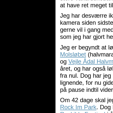
at have ret meget ti
Jeg har desværre ik
kamera siden sidste
gerne vil i gang med
som jeg har gjort he
Jeg er begyndt at l
Molsløbet
(halvmara
og
Vejle Ådal Halv
året, og har også lø
fra nul. Dog har jeg 
lignende, for nu gid
på pause indtil vi
Om 42 dage skal jeg a
Rock Im Park
. Dog 