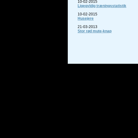
10-02-2015
Ligegyldig træningsstatistik
10-02-2015
Husejere
21-03-2013
Stor rød mute-knap
© 2026 Michael's Blog. Alle rettighe