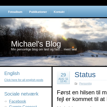
Fotoalbum
Publikationer
Kontakt
Michael's Blog
Min personlige blog om løst og fast… mest løst
Status
English
29
AUG '11
Click here for all english posts
12:41
Personlig
Først en hilsen til m
Sociale netværk
fejl er kommet til at
Facebook
Garmin Connect