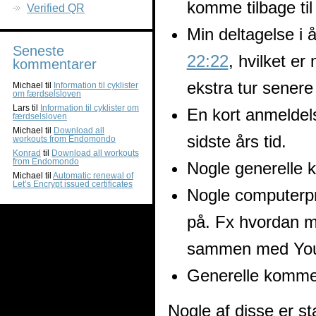
komme tilbage til
Verified QR
Min deltagelse i 
Seneste
22:22
, hvilket e
kommentarer
ekstra tur sener
Michael
til
Information til cyklister
om færdselsloven
Lars
til
Information til cyklister om
En kort anmeldelse
færdselsloven
Michael
til
Download all
sidste års tid.
workouts from Endomondo
Konrad
til
Download all workouts
from Endomondo
Nogle generelle 
Michael
til
Automatic renewal of
Let’s Encrypt issued certificates
Nogle computerpro
på. Fx hvordan m
sammen med Yo
Generelle komment
Nogle af disse er sta