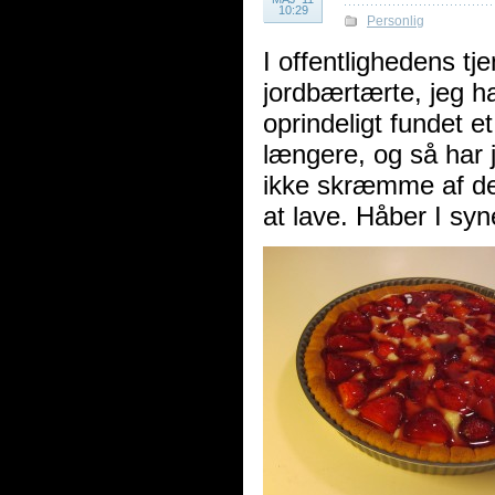
10:29
Personlig
I offentlighedens tj
jordbærtærte, jeg ha
oprindeligt fundet e
længere, og så har j
ikke skræmme af den
at lave. Håber I s