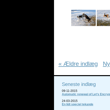
« Ældre indlæg
Ny
Seneste indlæg
09-11-2015
Automatic renewal of Let’s Encrypt
24-03-2015
En lidt speciel tekande