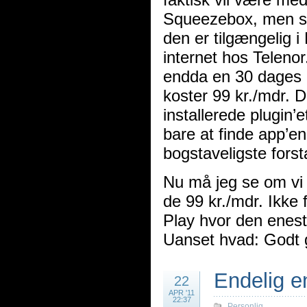
Squeezebox, men sto
den er tilgængelig 
internet hos Telenor
endda en 30 dages g
koster 99 kr./mdr. D
installerede plugin
bare at finde app’e
bogstaveligste fors
Nu må jeg se om vi k
de 99 kr./mdr. Ikke 
Play hvor den enest
Uanset hvad: Godt
Endelig e
22
APR '11
22:37
Personlig