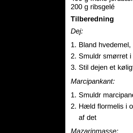
200 g ribsgelé
Tilberedning
Dej:
Bland hvedemel, f
Smuldr smørret i
Stil dejen et køli
Marcipankant:
Smuldr marcipane
Hæld flormelis i 
af det
Mazarinmasse: