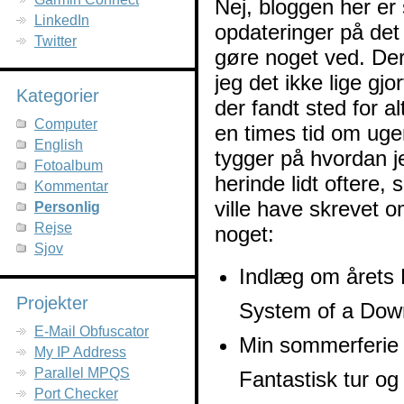
Nej, bloggen her er
LinkedIn
opdateringer på det 
Twitter
gøre noget ved. Der
jeg det ikke lige gjor
Kategorier
der fandt sted for a
Computer
en times tid om ugen
English
tygger på hvordan j
Fotoalbum
herinde lidt oftere, 
Kommentar
ville have skrevet 
Personlig
Rejse
noget:
Sjov
Indlæg om årets R
Projekter
System of a Dow
E-Mail Obfuscator
Min sommerferie 
My IP Address
Parallel MPQS
Fantastisk tur og
Port Checker