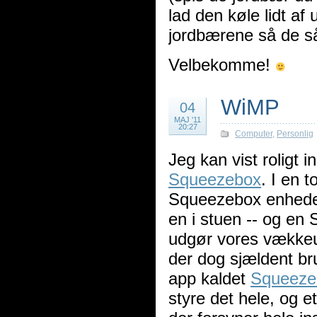
lad den køle lidt a
jordbærene så de så
Velbekomme!
WiMP
04
MAJ '11
20:27
Computer
,
Personlig
Jeg kan vist roligt 
Squeezebox
. I en 
Squeezebox enheder
en i stuen -- og e
udgør vores vækkeur
der dog sjældent br
app kaldet
Squeez
styre det hele, og e