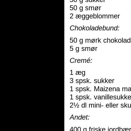
50 g smør
2 æggeblommer
Chokoladebund:
50 g mørk chokola
5 g smør
Cremé:
1 æg
3 spsk. sukker
1 spsk. Maizena maj
1 spsk. vanillesukke
2½ dl mini- eller 
Andet:
400 g friske jordbæ