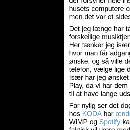
der forsyner hele in
husets computere o
men det var et sides
Det jeg længe har t
forskellige musiktj
Her tænker jeg isæ
hvor man får adgang 
ønske, og så ville 
telefon, vælge lige 
Især har jeg ønsket
Play, da vi har dem
til at have lange uds
For nylig ser det d
hos
KODA
har
ændr
WiMP og
Spotify
kan
faktisk vil være med