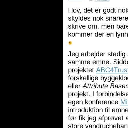
Hov, det er godt no
skyldes nok snarere
skrive om, men bare f
kommer der en lynhu
Jeg arbejder stadi
samme emne. Sidder
projektet
ABC4Trus
forskellige byggeklo
eller
Attribute Base
projekt. I forbindel
egen konference
Mi
introduktion til emn
før fik jeg afprøve
store vandrucheban