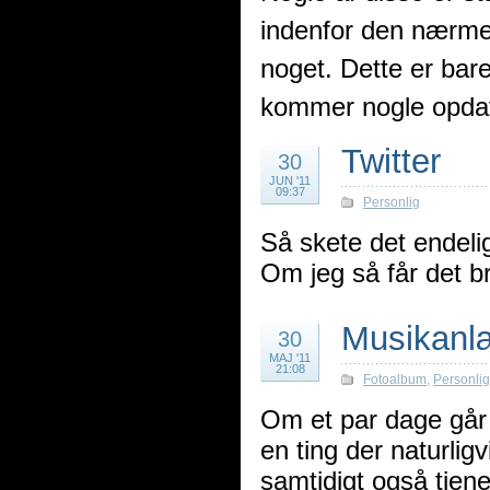
indenfor den nærmest
noget. Dette er bare
kommer nogle opdat
Twitter
30
JUN '11
09:37
Personlig
Så skete det endeli
Om jeg så får det b
Musikanl
30
MAJ '11
21:08
Fotoalbum
,
Personlig
Om et par dage går t
en ting der naturlig
samtidigt også tjen