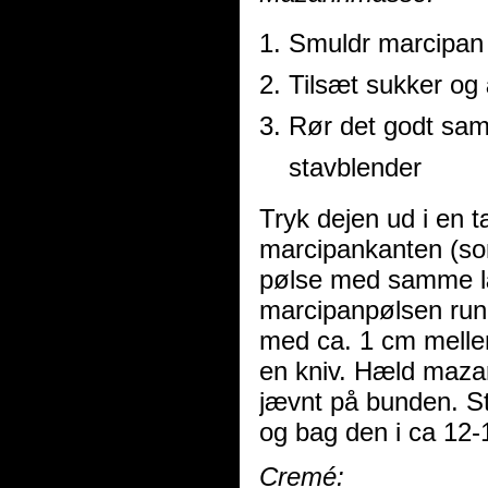
Smuldr marcipan 
Tilsæt sukker o
Rør det godt samm
stavblender
Tryk dejen ud i en
marcipankanten (som
pølse med samme l
marcipanpølsen rund
med ca. 1 cm melle
en kniv. Hæld maza
jævnt på bunden. St
og bag den i ca 12-
Cremé: