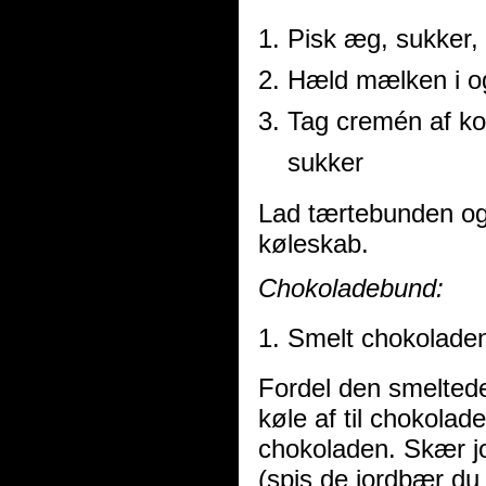
Pisk æg, sukker,
Hæld mælken i o
Tag cremén af ko
sukker
Lad tærtebunden og 
køleskab.
Chokoladebund:
Smelt chokolade
Fordel den smelted
køle af til chokolad
chokoladen. Skær 
(spis de jordbær du 