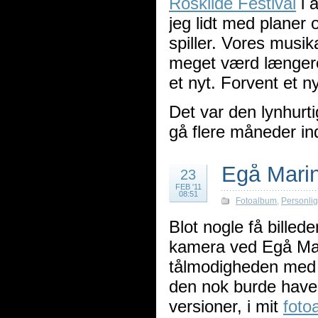
Roskilde Festival
i 
jeg lidt med planer
spiller. Vores musi
meget værd længere
et nyt. Forvent et ny
Det var den lynhurti
gå flere måneder i
Egå Marin
23
FEB '11
08:51
Fotoalbum
,
Personlig
Blot nogle få billed
kamera ved Egå Mar
tålmodigheden med a
den nok burde hav
versioner, i mit
foto