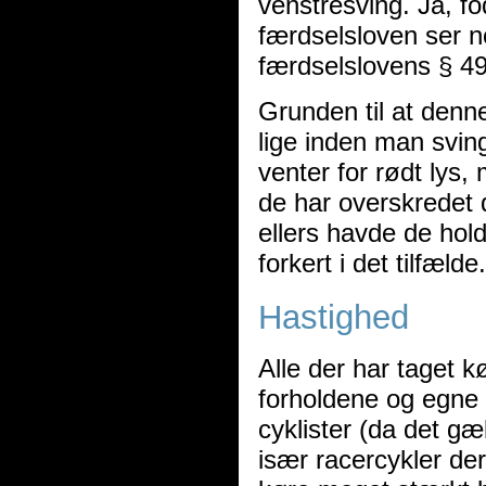
venstresving. Ja, f
færdselsloven ser n
færdselslovens § 49 
Grunden til at denn
lige inden man svin
venter for rødt lys,
de har overskredet d
ellers havde de hol
forkert i det tilfælde.
Hastighed
Alle der har taget 
forholdene og egne 
cyklister (da det gæ
især racercykler de