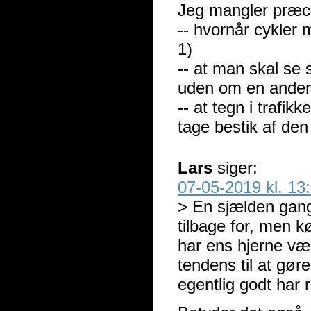
Jeg mangler præci
-- hvornår cykler 
1)
-- at man skal se 
uden om en anden t
-- at tegn i trafikk
tage bestik af den
Lars
siger:
07-05-2019 kl. 13
> En sjælden gang
tilbage for, men k
har ens hjerne væn
tendens til at gør
egentlig godt har r