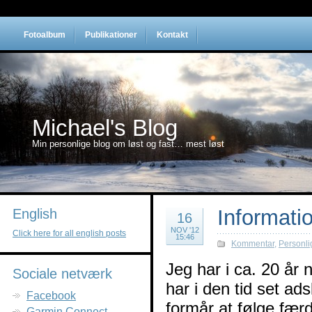
Fotoalbum
Publikationer
Kontakt
Michael's Blog
Min personlige blog om løst og fast… mest løst
Informatio
English
16
NOV '12
Click here for all english posts
15:46
Kommentar
,
Personli
Jeg har i ca. 20 år 
Sociale netværk
har i den tid set ad
Facebook
formår at følge færd
Garmin Connect