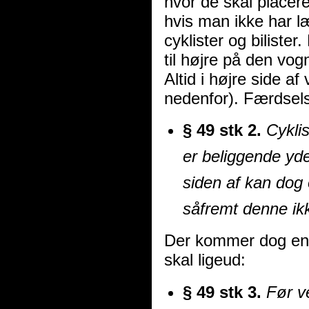
hvor de skal placere
hvis man ikke har l
cyklister og bilister
til højre på den vog
Altid i højre side 
nedenfor). Færdsels
§ 49 stk 2.
Cyklis
er beliggende yde
siden af kan dog
såfremt denne ikk
Der kommer dog en 
skal ligeud:
§ 49 stk 3.
Før ve