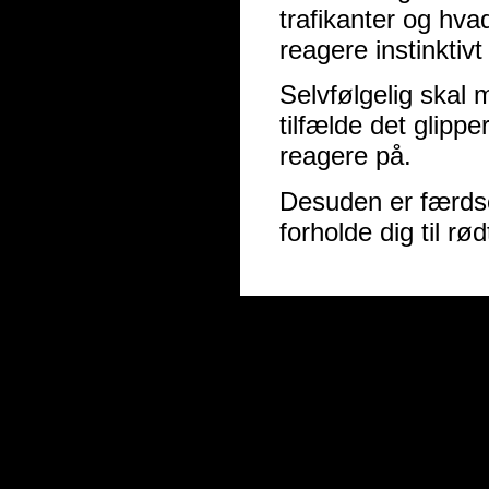
trafikanter og hv
reagere instinktivt
Selvfølgelig skal
tilfælde det glippe
reagere på.
Desuden er færdse
forholde dig til rø
© 2026 Michael's Blog. Alle rettighe