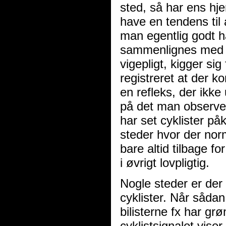
sted, så har ens hje
have en tendens til 
man egentlig godt ha
sammenlignes med at
vigepligt, kigger si
registreret at der k
en refleks, der ikke
på det man observer
har set cyklister på
steder hvor der norm
bare altid tilbage fo
i øvrigt lovpligtig.
Nogle steder er der
cyklister. Når sådan 
bilisterne fx har grø
cyklistsignalet viser