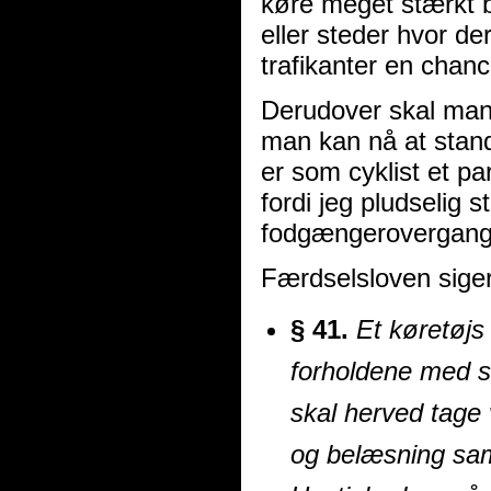
køre meget stærkt be
eller steder hvor de
trafikanter en chance
Derudover skal man
man kan nå at stand
er som cyklist et pa
fordi jeg pludselig s
fodgængerovergang. 
Færdselsloven siger
§ 41.
Et køretøjs 
forholdene med s
skal herved tage v
og belæsning samt