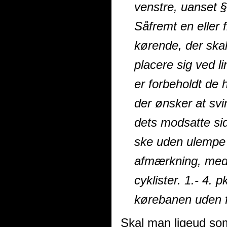
venstre, uanset § 
Såfremt en eller 
kørende, der skal 
placere sig ved 
er forbeholdt de 
der ønsker at svi
dets modsatte sid
ske uden ulempe 
afmærkning, medm
cyklister. 1.- 4. 
kørebanen uden f
Skal man ligeud som 