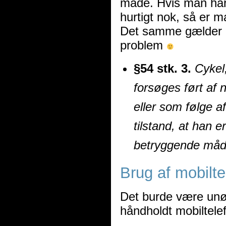
måde. Hvis man har 
hurtigt nok, så er ma
Det samme gælder og
problem
§54 stk. 3.
Cykel,
forsøges ført af 
eller som følge af
tilstand, at han e
betryggende måd
Brug af mobilte
Det burde være unød
håndholdt mobiltele