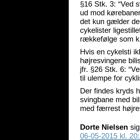
§16 Stk. 3: “Ved sv
ud mod kørebanens
det kun gælder den
cykelister ligestill
rækkefølge som kø
Hvis en cykelsti i
højresvingene bili
jfr. §26 Stk. 6: “
til ulempe for cykl
Der findes kryds h
svingbane med bili
med færrest højre
Dorte Nielsen
sig
06-05-2015 kl. 20