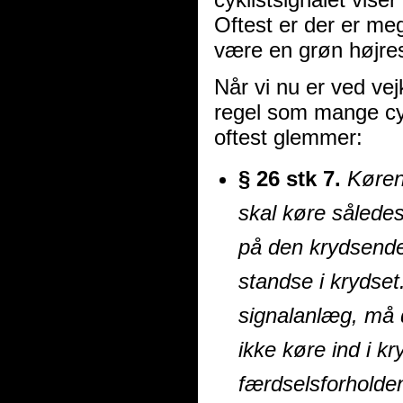
Oftest er der er meg
være en grøn højresv
Når vi nu er ved ve
regel som mange cykl
oftest glemmer:
§ 26 stk 7.
Køren
skal køre således
på den krydsende
standse i krydset
signalanlæg, må d
ikke køre ind i k
færdselsforholden