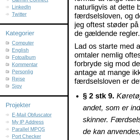
naturligvis at dette
LinkedIn
Twitter
færdselsloven, og de
jeg oftest støder på 
de gældende regler.
Kategorier
Computer
Lad os starte med at
English
omtaler nemlig oftes
Fotoalbum
forbryde sig mod de 
Kommentar
antage at mange ikke
Personlig
Rejse
færdselsloven er det
Sjov
§ 2 stk 9.
Køretøj
Projekter
andet, som er indr
E-Mail Obfuscator
skinner. Færdsel
My IP Address
Parallel MPQS
de kan anvendes,
Port Checker