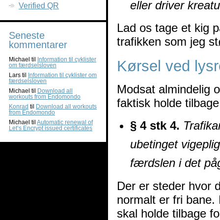
eller driver kreat
Verified QR
Lad os tage et kig p
Seneste
trafikken som jeg s
kommentarer
Michael
til
Information til cyklister
Kørsel ved lys
om færdselsloven
Lars
til
Information til cyklister om
færdselsloven
Modsat almindelig o
Michael
til
Download all
workouts from Endomondo
faktisk holde tilbage
Konrad
til
Download all workouts
from Endomondo
Michael
til
Automatic renewal of
§ 4 stk 4.
Trafika
Let’s Encrypt issued certificates
ubetinget vigeplig
færdslen i det p
Der er steder hvor de
normalt er fri bane
skal holde tilbage f