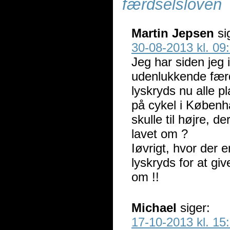
færdselsloven
Martin Jepsen
si
30-08-2013 kl. 09
Jeg har siden jeg 
udenlukkende færde
lyskryds nu alle p
på cykel i Københa
skulle til højre, de
lavet om ?
Iøvrigt, hvor der e
lyskryds for at giv
om !!
Michael
siger:
17-10-2013 kl. 15