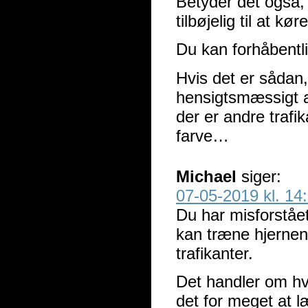
Betyder det også, 
tilbøjelig til at k
Du kan forhåbentli
Hvis det er sådan
hensigtsmæssigt at
der er andre trafi
farve…
Michael
siger:
07-05-2019 kl. 14
Du har misforstået
kan træne hjernen 
trafikanter.
Det handler om hva
det for meget at læ