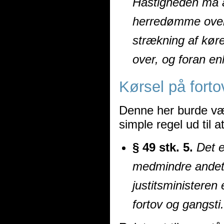
Hastigheden må al
herredømme over 
strækning af kør
over, og foran en
Kørsel på fort
Denne her burde væ
simple regel ud til 
§ 49 stk. 5.
Det e
medmindre andet f
justitsministeren 
fortov og gangsti.